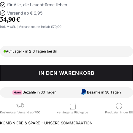
für Alle, die Leuchttürme lieben
Versand ab € 2,95
ANGEBOTSPREIS
34,90 €
inkl. MwSt. | Versandkosten frei ab €70,00
Auf Lager - in 2-3 Tagen bei dir
IN DEN WARENKORB
Bezahle in 30 Tagen
Bezahle in 30 Tagen
Kostenloser Versand ab 70€
verlängerte Rückgabe
Produziert in der EU
KOMBINIERE & SPARE - UNSERE SOMMERAKTION