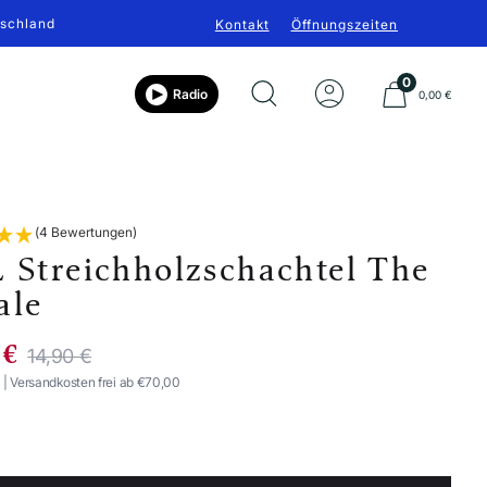
tschland
Kontakt
Öffnungszeiten
0
Radio
0,00 €
(4 Bewertungen)
 Streichholzschachtel The
ale
BOTSPREIS
Regulärer
 €
14,90 €
Preis
. | Versandkosten frei ab €70,00