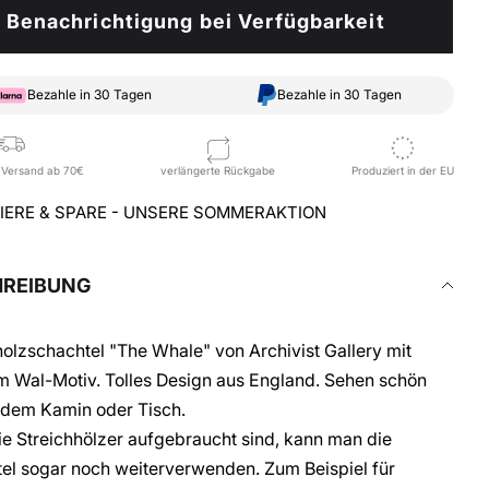
Benachrichtigung bei Verfügbarkeit
Bezahle in 30 Tagen
Bezahle in 30 Tagen
 Versand ab 70€
verlängerte Rückgabe
Produziert in der EU
IERE & SPARE - UNSERE SOMMERAKTION
HREIBUNG
holzschachtel "The Whale" von Archivist Gallery mit
 Wal-Motiv. Tolles Design aus England. Sehen schön
 dem Kamin oder Tisch.
e Streichhölzer aufgebraucht sind, kann man die
el sogar noch weiterverwenden. Zum Beispiel für