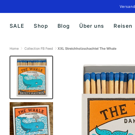
Direkt
Versand
zum
Inhalt
SALE
Shop
Blog
Über uns
Reisen
Home
Collection FB Feed
XXL Streichholzschachtel The Whale