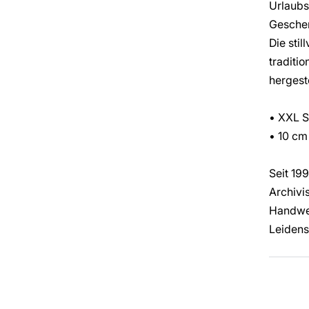
Urlaubs
Gesche
Die stil
traditi
hergest
• XXL S
• 10 cm
Seit 19
Archivi
Handwer
Leidens