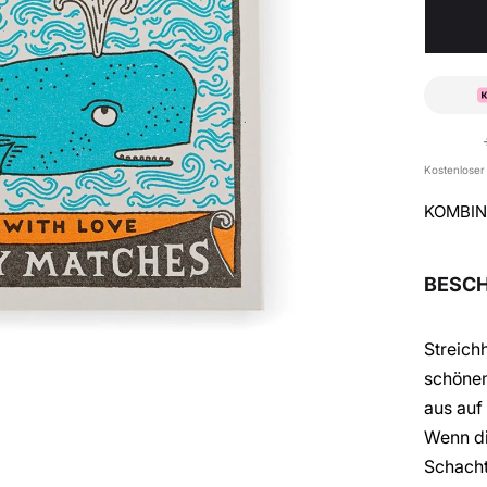
Kostenloser
KOMBIN
BESC
Streich
schönem
aus auf
Wenn di
Schacht