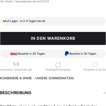
Preis
inkl. MwSt. | Versandkosten frei ab €70,00
Auf Lager - in 2-3 Tagen bei dir
IN DEN WARENKORB
Bezahle in 30 Tagen
Bezahle in 30 Tagen
Kostenloser Versand ab 70€
verlängerte Rückgabe
Produziert in der EU
KOMBINIERE & SPARE - UNSERE SOMMERAKTION
BESCHREIBUNG