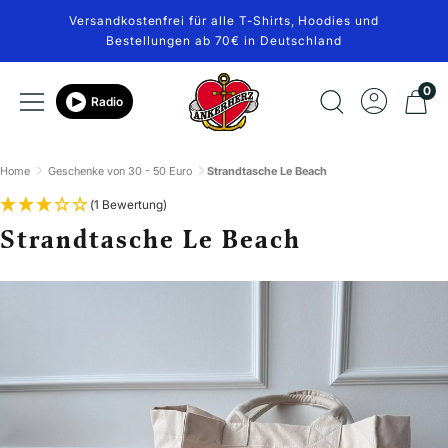
Direkt
Versandkostenfrei für alle T-Shirts, Hoodies und
zum
Bestellungen ab 70€ in Deutschland
Inhalt
Ankerherz
0
Navigation
Radio
Verlag
Home
Geschenke von 30 - 50 Euro
Strandtasche Le Beach
(1 Bewertung)
Strandtasche Le Beach