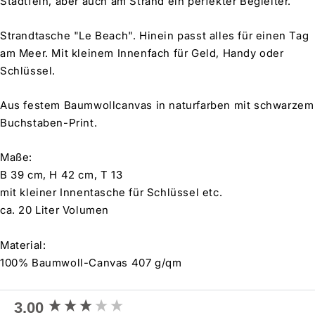
Stadtfein, aber auch am Strand ein perfekter Begleiter.
Strandtasche "Le Beach". Hinein passt alles für einen Tag
am Meer. Mit kleinem Innenfach für Geld, Handy oder
Schlüssel.
Aus festem Baumwollcanvas in naturfarben mit schwarzem
Buchstaben-Print.
Maße:
B 39 cm, H 42 cm, T 13
mit kleiner Innentasche für Schlüssel etc.
ca. 20 Liter Volumen
Material:
100% Baumwoll-Canvas 407 g/qm
New content loaded
3.00