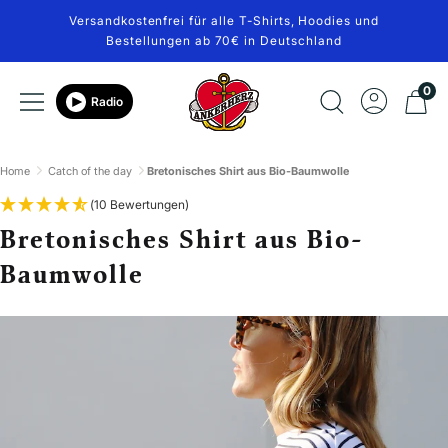
Direkt
Versandkostenfrei für alle T-Shirts, Hoodies und
zum
Bestellungen ab 70€ in Deutschland
Inhalt
Ankerherz
0
Navigation
Radio
Verlag
Home
Catch of the day
Bretonisches Shirt aus Bio-Baumwolle
(10 Bewertungen)
Bretonisches Shirt aus Bio-
Baumwolle