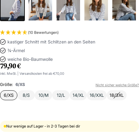
(10 Bewertungen)
kastiger Schnitt mit Schlitzen an den Seiten
¾-Ärmel
weiche Bio-Baumwolle
ANGEBOTSPREIS
79,90 €
inkl. MwSt. | Versandkosten frei ab €70,00
Größe:
6/XS
Nicht sicher welche Größe?
6/XS
8/S
10/M
12/L
14/XL
16/XXL
18/3XL
Nur wenige auf Lager - in 2-3 Tagen bei dir