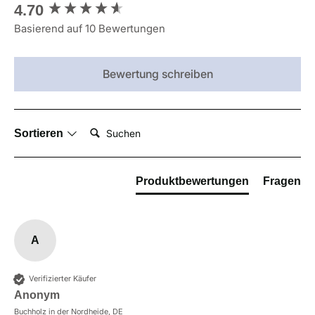
New content loaded
4.70
Basierend auf 10 Bewertungen
Bewertung schreiben
Suchen:
Sortieren
Produktbewertungen
Fragen
A
Verifizierter Käufer
Anonym
Buchholz in der Nordheide, DE