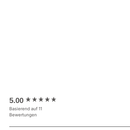
New content loaded
5.00
Basierend auf 11
Bewertungen