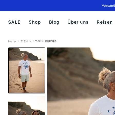
Direkt
Versand
zum
Inhalt
SALE
Shop
Blog
Über uns
Reisen
Home
T-Shirts
T-Shirt EUROPA