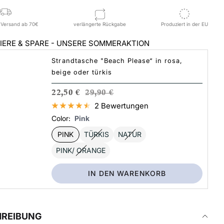
 Versand ab 70€
verlängerte Rückgabe
Produziert in der EU
IERE & SPARE - UNSERE SOMMERAKTION
Strandtasche "Beach Please“ in rosa,
beige oder türkis
ANGEBOTSPREIS
REGULÄRER PREIS
22,50 €
29,90 €
2 Bewertungen
Color:
Pink
PINK
TÜRKIS
NATUR
PINK/ ORANGE
IN DEN WARENKORB
HREIBUNG