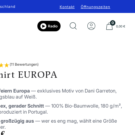
tschland
Kontakt
Öffnungszeiten
0
Radio
0,00 €
(11 Bewertungen)
hirt EUROPA
feiern Europa
— exklusives Motiv von Dani Garreton,
gsblau auf Weiß.
ex, gerader Schnitt
— 100% Bio-Baumwolle, 180 g/m²,
 produziert in Portugal.
t großzügig aus
— wer es eng mag, wählt eine Größe
er.
BOTSPREIS
 €