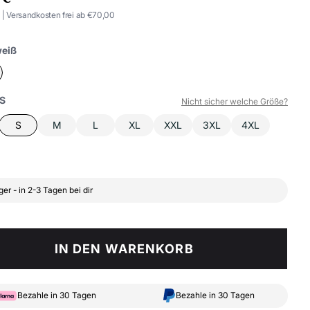
. | Versandkosten frei ab €70,00
eiß
S
Nicht sicher welche Größe?
S
M
L
XL
XXL
3XL
4XL
ger - in 2-3 Tagen bei dir
IN DEN WARENKORB
Bezahle in 30 Tagen
Bezahle in 30 Tagen