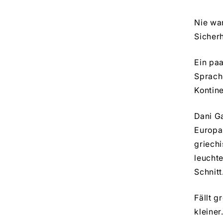
Nie war
Sicherh
Ein pa
Sprach
Kontine
Dani Ga
Europa
griech
leucht
Schnitt
Fällt 
kleine