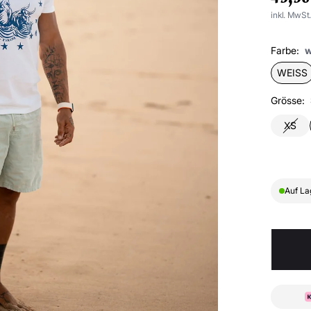
inkl. MwSt
Farbe:
w
WEISS
Grösse:
XS
Auf La