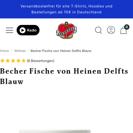
Direkt
Versandkostenfrei für alle T-Shirts, Hoodies und
zum
Bestellungen ab 70€ in Deutschland
Inhalt
Ankerherz
0
Navigation
Radio
Verlag
Home
Wohnen
Becher Fische von Heinen Delfts Blauw
(6 Bewertungen)
Becher Fische von Heinen Delfts
Blauw