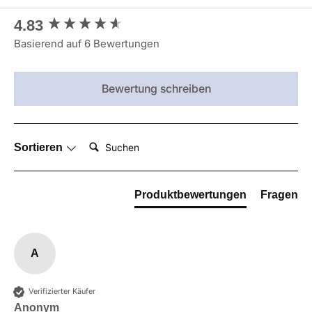
New content loaded
4.83
Basierend auf 6 Bewertungen
Bewertung schreiben
Suchen:
Sortieren
Produktbewertungen
Fragen
A
Verifizierter Käufer
Anonym