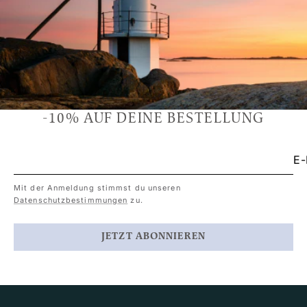
-10% AUF DEINE BESTELLUNG
E-
Mit der Anmeldung stimmst du unseren
Datenschutzbestimmungen
zu.
JETZT ABONNIEREN