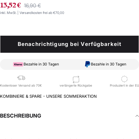
ANGEBOTSPREIS
Regulärer
13,52 €
16,90 €
Preis
inkl. MwSt. | Versandkosten frei ab €70,00
Benachrichtigung bei Verfügbarkeit
Bezahle in 30 Tagen
Bezahle in 30 Tagen
Kostenloser Versand ab 70€
verlängerte Rückgabe
Produziert in der EU
KOMBINIERE & SPARE - UNSERE SOMMERAKTION
BESCHREIBUNG