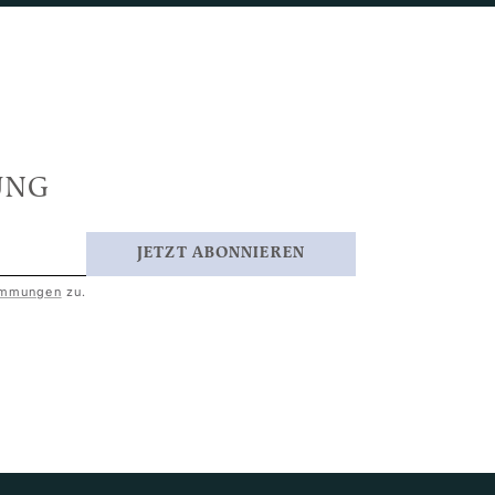
UNG
E-Mail-Adresse…
JETZT ABONNIEREN
immungen
zu.