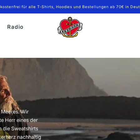
kostenfrei für alle T-Shirts, Hoodies und Bestellungen ab 70€ in Deu
Ankerherz
Radio
Verlag
s Meeres. Wir
te Herr eines der
 die Sweatshirts
kerherz nachhaltig