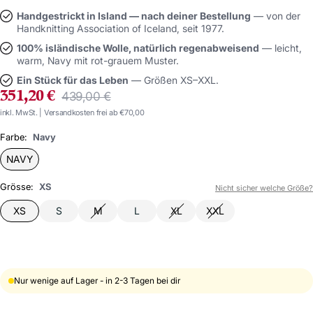
Handgestrickt in Island — nach deiner Bestellung
— von der
Handknitting Association of Iceland, seit 1977.
100% isländische Wolle, natürlich regenabweisend
— leicht,
warm, Navy mit rot-grauem Muster.
Ein Stück für das Leben
— Größen XS–XXL.
ANGEBOTSPREIS
Regulärer
351,20 €
439,00 €
Preis
inkl. MwSt. | Versandkosten frei ab €70,00
Farbe:
Navy
NAVY
Grösse:
XS
Nicht sicher welche Größe?
XS
S
M
L
XL
XXL
Nur wenige auf Lager - in 2-3 Tagen bei dir