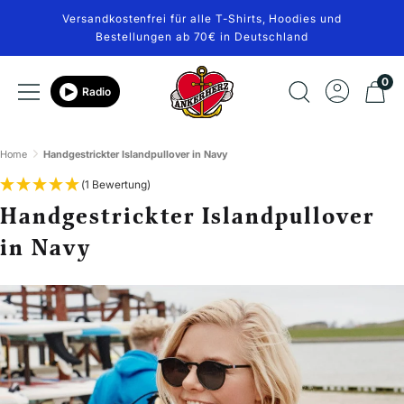
Direkt
Versandkostenfrei für alle T-Shirts, Hoodies und
zum
Bestellungen ab 70€ in Deutschland
Inhalt
Ankerherz
0
Navigation
Radio
Verlag
Home
Handgestrickter Islandpullover in Navy
(1 Bewertung)
Handgestrickter Islandpullover
in Navy