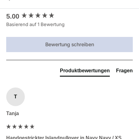
New content loaded
5.00
Basierend auf 1 Bewertung
Bewertung schreiben
Produktbewertungen
Fragen
T
Tanja
Handgestrickter Islandpullover in Navy Navy / XS