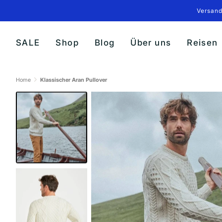
Direkt
Versand
zum
Inhalt
SALE
Shop
Blog
Über uns
Reisen
Home
Klassischer Aran Pullover