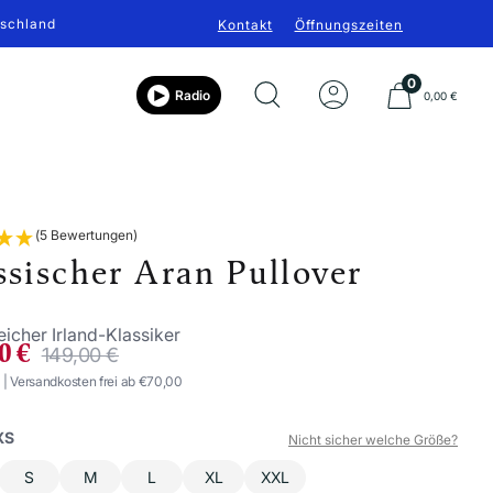
tschland
Kontakt
Öffnungszeiten
0
Radio
0,00 €
(5 Bewertungen)
ssischer Aran Pullover
icher Irland-Klassiker
BOTSPREIS
Regulärer
0 €
149,00 €
Preis
. | Versandkosten frei ab €70,00
XS
Nicht sicher welche Größe?
S
M
L
XL
XXL