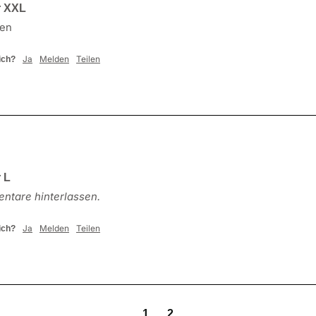
r XXL
gen
Ja
Melden
Teilen
ich?
 L
ntare hinterlassen.
Ja
Melden
Teilen
ich?
1
2