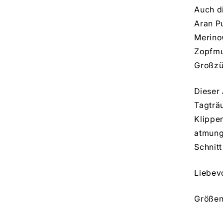
Auch di
Aran Pu
Merino
Zopfmu
Großzü
Dieser
Tagträ
Klippen
atmung
Schnitt
Liebevo
Größen 