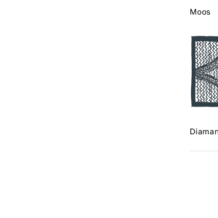
Moos
Diaman