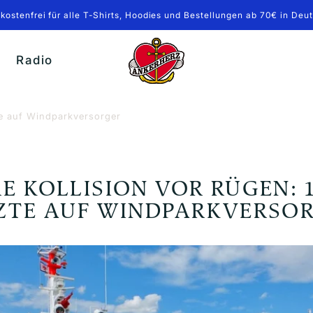
kostenfrei für alle T-Shirts, Hoodies und Bestellungen ab 70€ in Deu
Ankerherz
Radio
Verlag
te auf Windparkversorger
E KOLLISION VOR RÜGEN: 
ZTE AUF WINDPARKVERSO