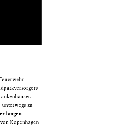
 Feuerwehr
ndparkversorgers
rankenhäuser.
e unterwegs zu
er langen
g von Kopenhagen