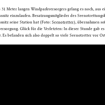
 31 Meter langen Windparkversorgers gelang es noch, aus ei
snitz einzulaufen. Besatzungsmitglieder des Seenotrettungs
snitz seine Station hat (Foto:
Seenotretter
), übernahmen sof
ersorgung. Glück für die Verletzten: In dieser Stunde gab e
 Es befanden sich also doppelt so viele Seenotretter vor Ort