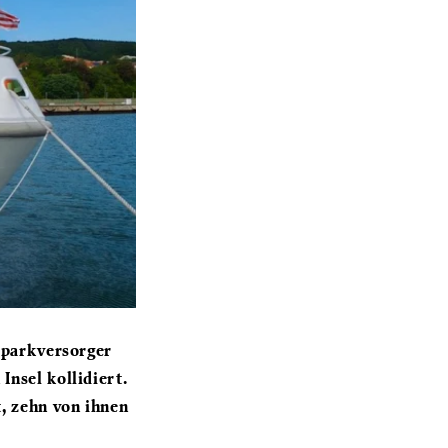
dparkversorger
nsel kollidiert.
, zehn von ihnen