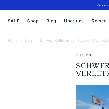
Direkt
Versand
zum
Inhalt
SALE
Shop
Blog
Über uns
Reisen
Home
Blog
Schwere Kollision vor Rügen: 15 Verletz
19/02/19
SCHWER
VERLET