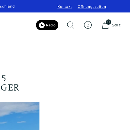
tschland
Kontakt
Öffnungszeiten
0
Radio
0,00 €
15
RGER