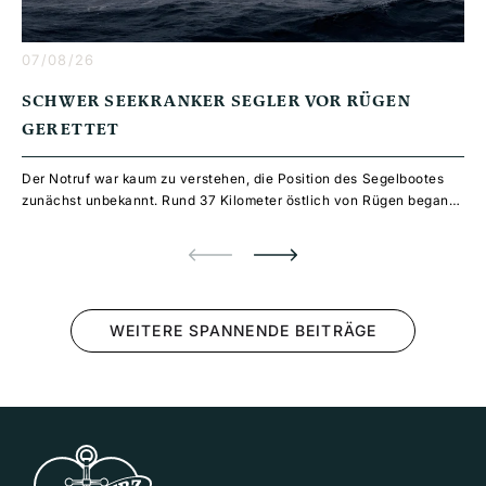
07/08/26
SCHWER SEEKRANKER SEGLER VOR RÜGEN
GERETTET
Der Notruf war kaum zu verstehen, die Position des Segelbootes
R
zunächst unbekannt. Rund 37 Kilometer östlich von Rügen begann
O
daraufhin ein aufwendiger Rettungseinsatz – mit Seenotrettern,
u
Hubsch...
S
WEITERE SPANNENDE BEITRÄGE