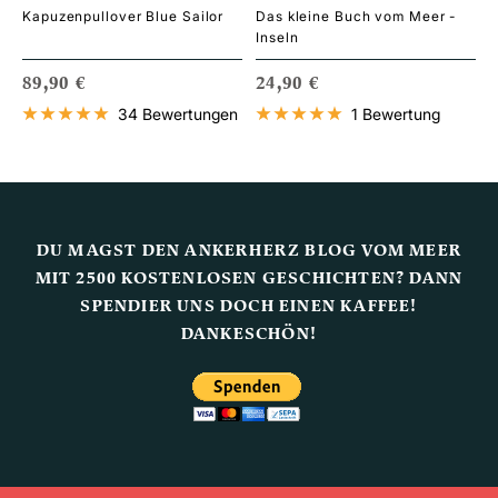
Kapuzenpullover Blue Sailor
Das kleine Buch vom Meer -
Inseln
ANGEBOTSPREIS
ANGEBOTSPREIS
89,90 €
24,90 €
34 Bewertungen
1 Bewertung
DU MAGST DEN ANKERHERZ BLOG VOM MEER
MIT 2500 KOSTENLOSEN GESCHICHTEN? DANN
SPENDIER UNS DOCH EINEN KAFFEE!
DANKESCHÖN!