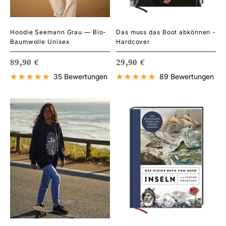
Hoodie Seemann Grau — Bio-
Das muss das Boot abkönnen -
Baumwolle Unisex
Hardcover
ANGEBOTSPREIS
ANGEBOTSPREIS
89,90 €
29,90 €
35 Bewertungen
89 Bewertungen