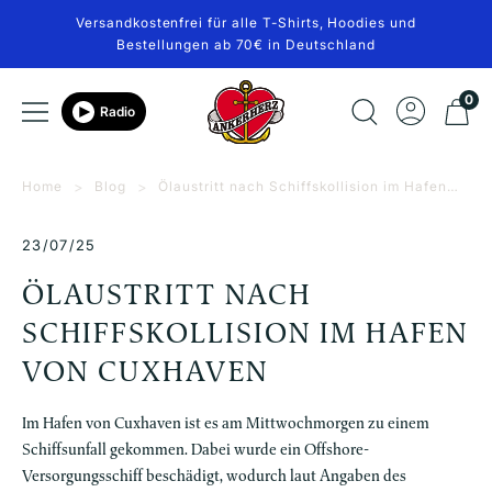
Direkt
Versandkostenfrei für alle T-Shirts, Hoodies und
zum
Bestellungen ab 70€ in Deutschland
Inhalt
Ankerherz
0
Navigation
Radio
Verlag
Home
Blog
Ölaustritt nach Schiffskollision im Hafen
von Cuxhaven
23/07/25
ÖLAUSTRITT NACH
SCHIFFSKOLLISION IM HAFEN
VON CUXHAVEN
Im Hafen von Cuxhaven ist es am Mittwochmorgen zu einem
Schiffsunfall gekommen. Dabei wurde ein Offshore-
Versorgungsschiff beschädigt, wodurch laut Angaben des