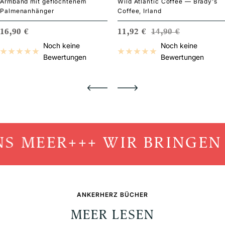
Armband mit geflochtenem
Wild Atlantic Coffee — Brady's
Palmenanhänger
Coffee, Irland
S
ANGEBOTSPREIS
ANGEBOTSPREIS
REGULÄRER PRE
16,90 €
11,92 €
14,90 €
Noch keine
Noch keine
Bewertungen
Bewertungen
 MEER
+++ WIR BRINGEN D
ANKERHERZ BÜCHER
MEER LESEN