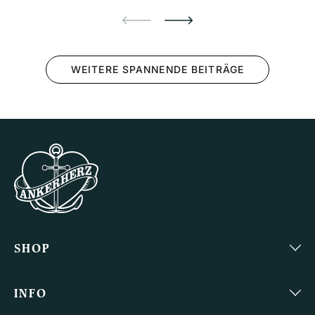
Hubsch...
S
WEITERE SPANNENDE BEITRÄGE
SHOP
Bücher
INFO
Bekleidung