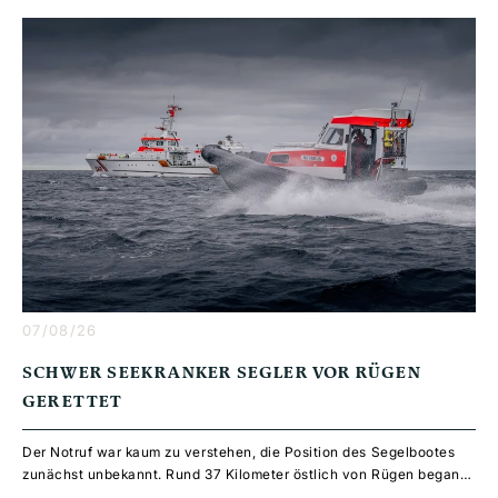
07/08/26
SCHWER SEEKRANKER SEGLER VOR RÜGEN
GERETTET
Der Notruf war kaum zu verstehen, die Position des Segelbootes
R
zunächst unbekannt. Rund 37 Kilometer östlich von Rügen begann
O
daraufhin ein aufwendiger Rettungseinsatz – mit Seenotrettern,
u